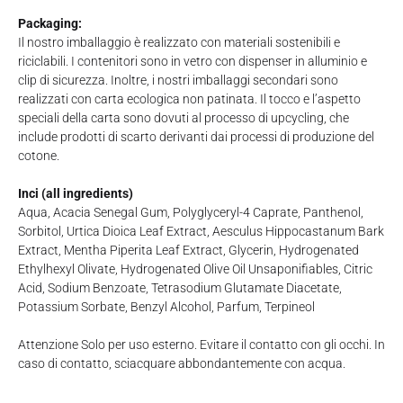
Packaging:
Il nostro imballaggio è realizzato con materiali sostenibili e
riciclabili. I contenitori sono in vetro con dispenser in alluminio e
clip di sicurezza. Inoltre, i nostri imballaggi secondari sono
realizzati con carta ecologica non patinata. Il tocco e l’aspetto
speciali della carta sono dovuti al processo di upcycling, che
include prodotti di scarto derivanti dai processi di produzione del
cotone.
Inci (all ingredients)
Aqua, Acacia Senegal Gum, Polyglyceryl-4 Caprate, Panthenol,
Sorbitol, Urtica Dioica Leaf Extract, Aesculus Hippocastanum Bark
Extract, Mentha Piperita Leaf Extract, Glycerin, Hydrogenated
Ethylhexyl Olivate, Hydrogenated Olive Oil Unsaponifiables, Citric
Acid, Sodium Benzoate, Tetrasodium Glutamate Diacetate,
Potassium Sorbate, Benzyl Alcohol, Parfum, Terpineol
Attenzione Solo per uso esterno. Evitare il contatto con gli occhi. In
caso di contatto, sciacquare abbondantemente con acqua.