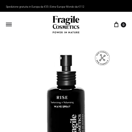
Spedizione gratuita in Europa da €55 | Extra-Europa-Mondo da €112
Carrel
0