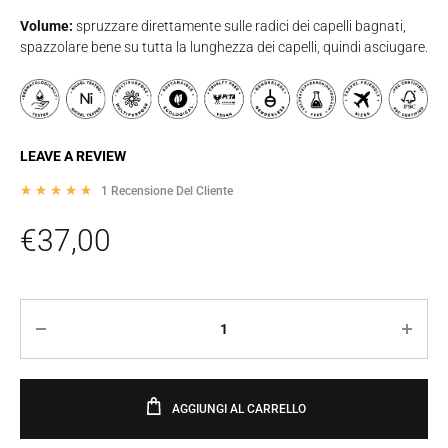
Volume:
spruzzare direttamente sulle radici dei capelli bagnati,
spazzolare bene su tutta la lunghezza dei capelli, quindi asciugare.
LEAVE A REVIEW
1
Recensione Del Cliente
Rated
5.00
out of 5 based on
2
customer ratings
€
37,00
Quantità
AGGIUNGI AL CARRELLO