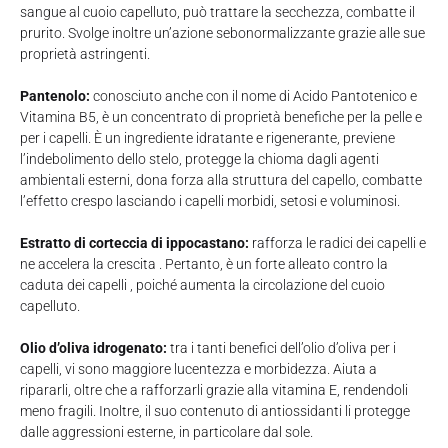
sangue al cuoio capelluto, può trattare la secchezza, combatte il
prurito. Svolge inoltre un’azione sebonormalizzante grazie alle sue
proprietà astringenti.
Pantenolo:
conosciuto anche con il nome di Acido Pantotenico e
Vitamina B5, è un concentrato di proprietà benefiche per la pelle e
per i capelli. È un ingrediente idratante e rigenerante, previene
l’indebolimento dello stelo, protegge la chioma dagli agenti
ambientali esterni, dona forza alla struttura del capello, combatte
l’effetto crespo lasciando i capelli morbidi, setosi e voluminosi.
Estratto di corteccia di ippocastano:
rafforza le radici dei capelli e
ne accelera la crescita . Pertanto, è un forte alleato contro la
caduta dei capelli , poiché aumenta la circolazione del cuoio
capelluto.
Olio d’oliva idrogenato:
tra i tanti benefici dell’olio d’oliva per i
capelli, vi sono maggiore lucentezza e morbidezza. Aiuta a
ripararli, oltre che a rafforzarli grazie alla vitamina E, rendendoli
meno fragili. Inoltre, il suo contenuto di antiossidanti li protegge
dalle aggressioni esterne, in particolare dal sole.